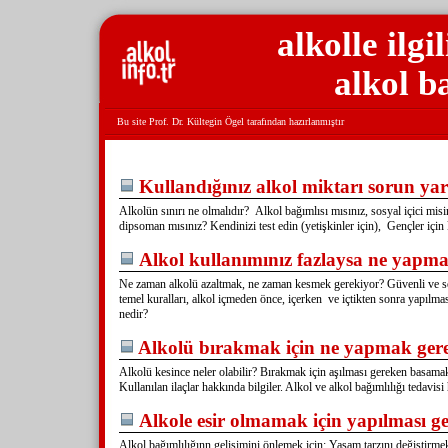
alkolle ilgi
alkol b
Bu site Prof. Dr. Kültegin Ögel tarafından hazırlanmıştır
Kullandığınız alkol miktarı sorun ya
Alkolün sınırı ne olmalıdır?
Alkol
bağımlısı mısınız, sosyal içici misin
dipsoman mısınız?
Kendinizi test edin (yetişkinler için),
Gençler için
Alkol kullanımınız fazlaysa ne yapm
Ne zaman alkolü azaltmak, ne zaman kesmek gerekiyor?
Güvenli ve s
temel kuralları,
alkol içmeden önce,
içerken ve
içtikten sonra yapılma
nedir?
Alkolü bırakmak için ne yapmak ger
Alkolü kesince neler olabilir?
Bırakmak için aşılması gereken basamak
Kullanılan ilaçlar hakkında bilgiler.
Alkol ve alkol bağımlılığı tedavisi
Alkole esir olmamak için yapılması g
Alkol bağımlılığınn gelişimini önlemek için: Yaşam tarzını değiştirme