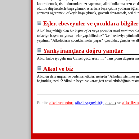
kontrol etmek,
riskli durumlarınızı saptamak,
alkol kullanma arzu ve 
olumlu düşüncelerle başa çıkmak,
ısrarlarla başa çıkma yollarını öğr
çözmeyi öğrenmek,
öfkeyle başa çıkmak,
güvenli davranmak,
acil du
Eşler, ebeveynler ve çocuklara bilgiler
Alkol bağımlılığı olan bir kişiye eşler veya çocuklar nasıl yardımcı ola
tedaviye başvurmuyorsa, neler yapabilirsiniz?
Nasıl tedaviye yönlendi
yapılmalı?
Alkoliklerin çocukları neler yaşar?
Çocuklar, gençler ve alk
Yanlış inançlara doğru yanıtlar
Alkol kalbe iyi gelir mi? Cinsel gücü artırır mı? Tansiyonu düşürür m
Alkol ve biz
Alkolün davranışsal ve
bedensel etkileri nelerdir?
Alkolün istenmeyen e
bağımlılığı n
ed
ir?
Alk
olün beyni ve karaciğeri nasıl etkilediğinin resim
alkolizm
alkol bağımlılığı
Bu site
alkol sorunları
,
,
alkolik
ve